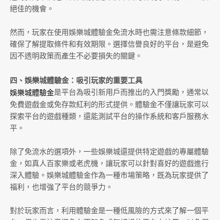
絕佳的機會。
然而，玩家在使用娛樂城體驗金免流水時也需注意條款細節，
確保了解提取條件和有效期限。選擇信譽良好的平台，是避免
因不透明政策而產生不必要損失的關鍵。
四、娛樂城體驗金：吸引玩家的重要工具
是平台為吸引新用戶而推出的入門獎勵，通常以
娛樂城體驗金
免費遊戲金或免存款紅利的形式提供。體驗金不僅讓玩家可以
探索平台的遊戲種類，還能測試平台的操作系統和客戶服務水
平。
除了免流水的選項外，一些娛樂城還提供特定遊戲的專屬體驗
金，如真人百家樂或老虎機，讓玩家可以針對喜好的遊戲進行
深入體驗。娛樂城體驗金作為一種市場策略，既為玩家提供了
福利，也增強了平台的競爭力。
對於玩家而言，利用體驗金是一種低風險的方式來了解一個平