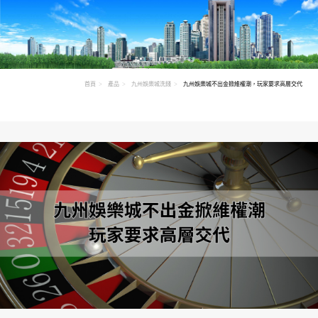
首頁
產品
九州娛樂城洗錢
九州娛樂城不出金掀維權潮，玩家要求高層交代