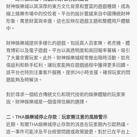
財神娛樂城以其深厚的東方文化背景和豐富的遊戲種類，成為
線上娛樂市場中的佼佼者。平台的設計靈感來自中國傳統財神
形象，寓意財富與幸運，這也反映在遊戲主題和整體用戶體驗
中。
財神娛樂城提供多樣化的遊戲，包括真人百家樂、老虎機、體
育博彩以及電子遊戲。平台以高透明度和高回報率著稱，吸引
了大量忠實玩家。此外，財神娛樂城經常推出限時活動，如充
值返利和新手紅利，讓玩家能夠在遊戲過程中獲得更多回饋。
該平台也特別注重客戶服務，提供24小時支援，確保玩家的問
題能夠及時解決。
對於尋求一個結合傳統文化和現代技術的娛樂體驗的玩家來
說，財神娛樂城是一個值得信賴的選擇。
二、THA娛樂城停止存款：玩家需注意的風險警示
近期，有關THA娛樂城停止存款的消息在玩家圈內引起熱議。
這一事件可能涉及平台經營問題或政策變更，對於已在平台上