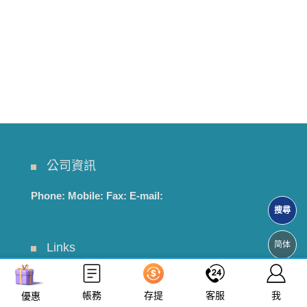
公司資訊
Phone:
Mobile:
Fax:
E-mail:
搜尋
简体
Links
首頁
最新消息
立即來電
加入好友
帳務
存提
客服
我
優惠
全部產品
關於我們