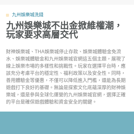
九州娛樂城洗錢
九州娛樂城不出金掀維權潮，
玩家要求高層交代
財神娛樂城、THA娛樂城停止存款、娛樂城體驗金免流
水、娛樂城體驗金和九州娛樂城官網這五個主題，展現了
線上娛樂市場的多樣性和挑戰性。玩家在選擇平台時，應
該充分考慮平台的穩定性、福利政策以及安全性。同時，
善用體驗金等優惠，不僅可以降低進入門檻，還能為長期
遊戲打下良好的基礎。無論是探索文化底蘊深厚的財神娛
樂城，還是參與全球化運營的九州娛樂城官網，選擇正確
的平台是確保遊戲體驗和資金安全的關鍵。